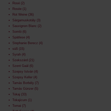
Rosé
2
Rosée
1
Rot Weine
36
Sárgamuskotály
3
Sauvignon Blanc
2
Somló
6
Spätlese
4
Stephanie Berecz
4
süß
15
Syrah
4
Szekszárd
21
Szent Gaál
6
Szepsy István
4
Szepsy Keller
4
Tamás Borbély
7
Tamás Günzer
5
Tokaj
33
Tokajicum
1
Tornai
7