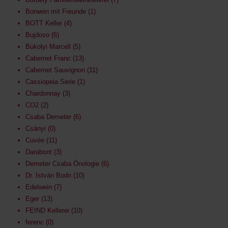
Borwein mit Freunde
1
BOTT Keller
4
Bujdoso
6
Bukolyi Marcell
5
Cabernet Franc
13
Cabernet Sauvignon
11
Cassiopeia Serie
1
Chardonnay
3
CO2
2
Csaba Demeter
6
Csányi
0
Cuvée
11
Darabont
3
Demeter Csaba Önologie
6
Dr. István Bodri
10
Edelwein
7
Eger
13
FEIND Kellerei
10
ferenc
0