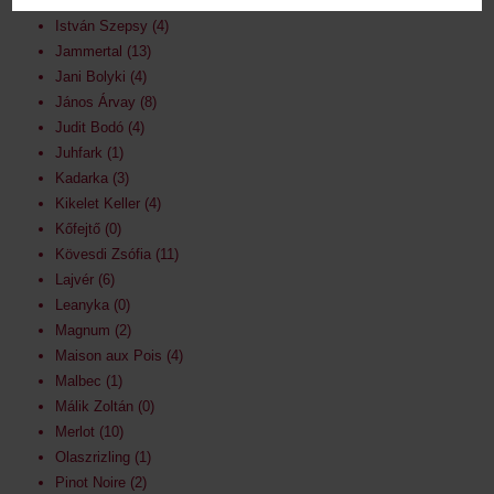
István Bodri
13
István Szepsy
4
Jammertal
13
Jani Bolyki
4
János Árvay
8
Judit Bodó
4
Juhfark
1
Kadarka
3
Kikelet Keller
4
Kőfejtő
0
Kövesdi Zsófia
11
Lajvér
6
Leanyka
0
Magnum
2
Maison aux Pois
4
Malbec
1
Málik Zoltán
0
Merlot
10
Olaszrizling
1
Pinot Noire
2