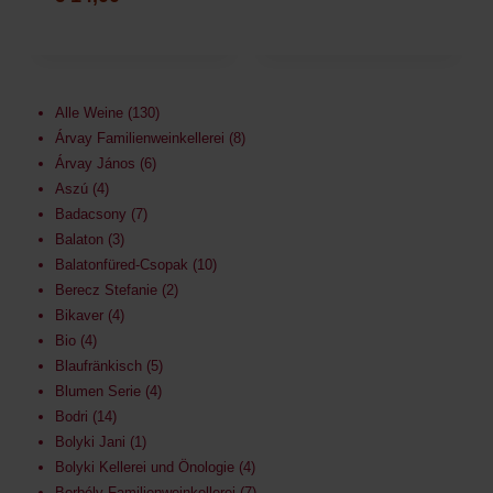
Alle Weine
130
Árvay Familienweinkellerei
8
Árvay János
6
Aszú
4
Badacsony
7
Balaton
3
Balatonfüred-Csopak
10
Berecz Stefanie
2
Bikaver
4
Bio
4
Blaufränkisch
5
Blumen Serie
4
Bodri
14
Bolyki Jani
1
Bolyki Kellerei und Önologie
4
Borbély Familienweinkellerei
7