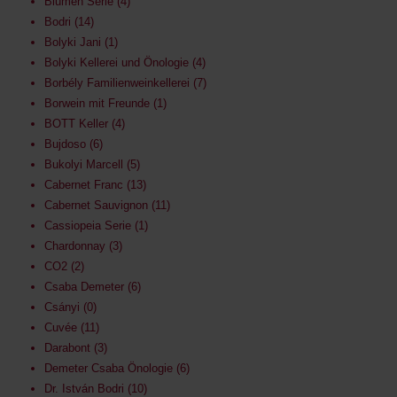
Blumen Serie
4
Bodri
14
Bolyki Jani
1
Bolyki Kellerei und Önologie
4
Borbély Familienweinkellerei
7
Borwein mit Freunde
1
BOTT Keller
4
Bujdoso
6
Bukolyi Marcell
5
Cabernet Franc
13
Cabernet Sauvignon
11
Cassiopeia Serie
1
Chardonnay
3
CO2
2
Csaba Demeter
6
Csányi
0
Cuvée
11
Darabont
3
Demeter Csaba Önologie
6
Dr. István Bodri
10