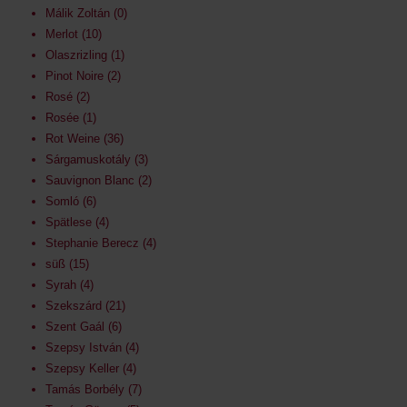
Málik Zoltán
0
Merlot
10
Olaszrizling
1
Pinot Noire
2
Rosé
2
Rosée
1
Rot Weine
36
Sárgamuskotály
3
Sauvignon Blanc
2
Somló
6
Spätlese
4
Stephanie Berecz
4
süß
15
Syrah
4
Szekszárd
21
Szent Gaál
6
Szepsy István
4
Szepsy Keller
4
Tamás Borbély
7