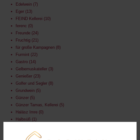
Edelwein
7
Eger
13
FEIND Kellerei
10
ferenc
0
Freunde
24
Fruchtig
21
für große Kampagnen
8
Furmint
22
Gastro
14
Gelbemuskateller
3
Genießer
23
Golfer und Segler
8
Grundwein
5
Günzer
5
Günzer Tamas, Kellerei
5
Halász Imre
0
Halbsüß
1
Halbtrocken
1
Harsányi
7