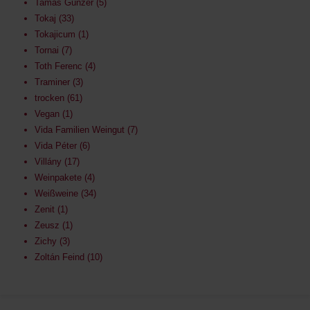
Tamás Günzer
5
Tokaj
33
Tokajicum
1
Tornai
7
Toth Ferenc
4
Traminer
3
trocken
61
Vegan
1
Vida Familien Weingut
7
Vida Péter
6
Villány
17
Weinpakete
4
Weißweine
34
Zenit
1
Zeusz
1
Zichy
3
Zoltán Feind
10