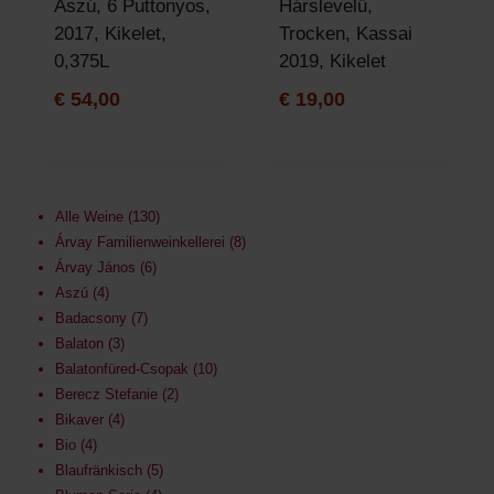
Aszú, 6 Puttonyos,
Hárslevelű,
2017, Kikelet,
Trocken, Kassai
0,375L
2019, Kikelet
€
54,00
€
19,00
Alle Weine
130
Árvay Familienweinkellerei
8
Árvay János
6
Aszú
4
Badacsony
7
Balaton
3
Balatonfüred-Csopak
10
Berecz Stefanie
2
Bikaver
4
Bio
4
Blaufränkisch
5