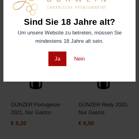
€
18,00
€
54,00
Sind Sie 18 Jahre alt?
Um unsere Website zu betreten, müssen Sie
mindestens 18 Jahre alt sein.
Ja
Nein
GÜNZER Portugieser
GÜNZER Redy 2020,
2021, Nur Gastro
Nur Gastro
€
5,20
€
6,50