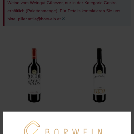
Weine vom Weingut Günczer, nur in der Kategorie Gastro
erhältlich (Palettenmenge). Für Details kontaktieren Sie uns
×
bitte. piller.attila@borwein.at
Bocor Grandior,
GÜNZER GT50
Merlot 2016,
Cuvée 2016
Günczer