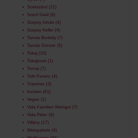
Szekszárd
21
Szent Gaál
6
Szepsy István
4
Szepsy Keller
4
Tamás Borbély
7
Tamás Günzer
5
Tokaj
33
Tokajicum
1
Tornai
7
Toth Ferenc
4
Traminer
3
trocken
61
Vegan
1
Vida Familien Weingut
7
Vida Péter
6
Villány
17
Weinpakete
4
Weißweine
34