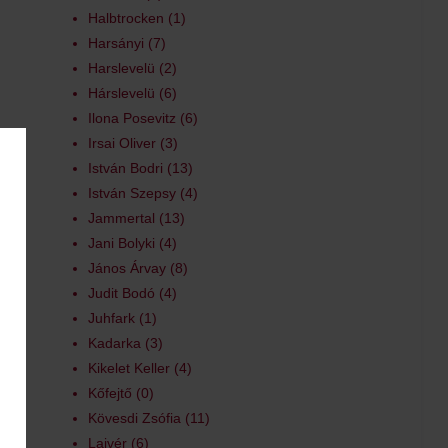
Halbtrocken
1
Harsányi
7
Harslevelü
2
Hárslevelü
6
Ilona Posevitz
6
Irsai Oliver
3
István Bodri
13
István Szepsy
4
Jammertal
13
Jani Bolyki
4
János Árvay
8
Judit Bodó
4
Juhfark
1
Kadarka
3
Kikelet Keller
4
Kőfejtő
0
Kövesdi Zsófia
11
Lajvér
6