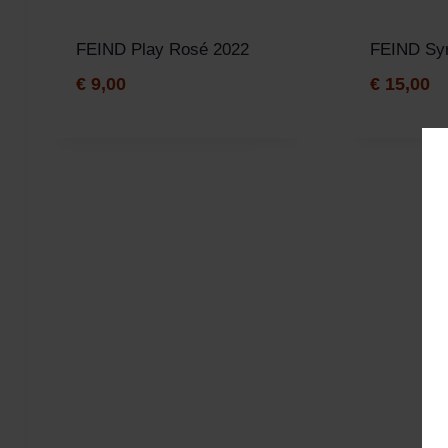
FEIND Play Rosé 2022
FEIND Sy
€
9,00
€
15,00