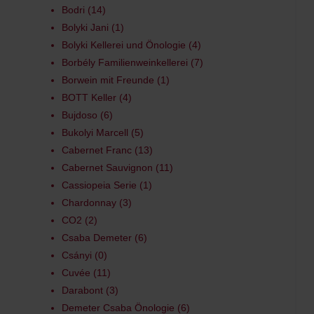
Bodri
14
Bolyki Jani
1
Bolyki Kellerei und Önologie
4
Borbély Familienweinkellerei
7
Borwein mit Freunde
1
BOTT Keller
4
Bujdoso
6
Bukolyi Marcell
5
Cabernet Franc
13
Cabernet Sauvignon
11
Cassiopeia Serie
1
Chardonnay
3
CO2
2
Csaba Demeter
6
Csányi
0
Cuvée
11
Darabont
3
Demeter Csaba Önologie
6