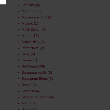
Leanyka
0
Magnum
2
Maison aux Pois
4
Malbec
1
Málik Zoltán
0
Merlot
10
Olaszrizling
1
Pinot Noire
2
Rosé
2
Rosée
1
Rot Weine
36
Sárgamuskotály
3
Sauvignon Blanc
2
Somló
6
Spätlese
4
Stephanie Berecz
4
süß
15
Syrah
4