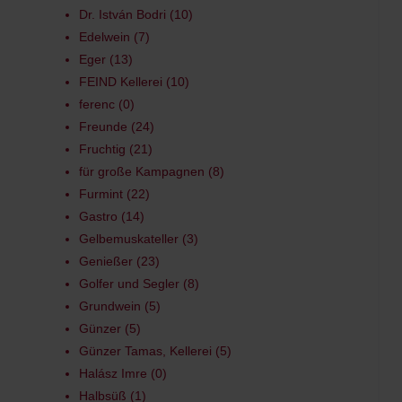
Dr. István Bodri
10
Edelwein
7
Eger
13
FEIND Kellerei
10
ferenc
0
Freunde
24
Fruchtig
21
für große Kampagnen
8
Furmint
22
Gastro
14
Gelbemuskateller
3
Genießer
23
Golfer und Segler
8
Grundwein
5
Günzer
5
Günzer Tamas, Kellerei
5
Halász Imre
0
Halbsüß
1