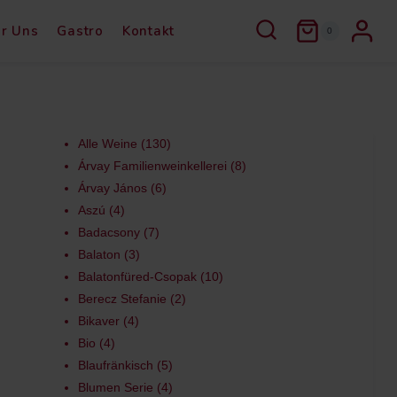
r Uns
Gastro
Kontakt
0
Alle Weine
130
Árvay Familienweinkellerei
8
Árvay János
6
Aszú
4
Badacsony
7
Balaton
3
Balatonfüred-Csopak
10
Berecz Stefanie
2
Bikaver
4
Bio
4
Blaufränkisch
5
Blumen Serie
4