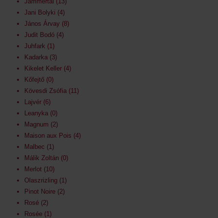
Jammertal
13
Jani Bolyki
4
János Árvay
8
Judit Bodó
4
Juhfark
1
Kadarka
3
Kikelet Keller
4
Kőfejtő
0
Kövesdi Zsófia
11
Lajvér
6
Leanyka
0
Magnum
2
Maison aux Pois
4
Malbec
1
Málik Zoltán
0
Merlot
10
Olaszrizling
1
Pinot Noire
2
Rosé
2
Rosée
1