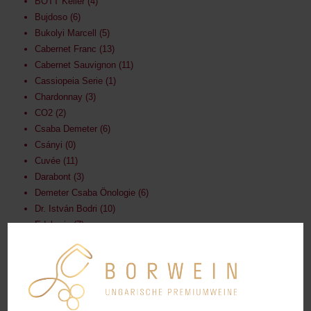
BOTT Keller
4
Bujdoso
6
Bukolyi Marcell
5
Cabernet Franc
13
Cabernet Sauvignon
11
Cassiopeia Serie
1
Chardonnay
3
CO2
2
Csaba Demeter
6
Csányi
0
Cuvée
11
Darabont
3
Demeter Csaba Önologie
6
Dr. István Bodri
10
Edelwein
7
Eger
13
FEIND Kellerei
10
ferenc
0
Freunde
24
Fruchtig
21