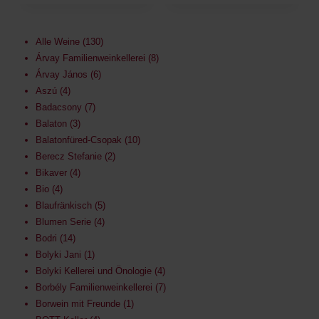
Alle Weine
130
Árvay Familienweinkellerei
8
Árvay János
6
Aszú
4
Badacsony
7
Balaton
3
Balatonfüred-Csopak
10
Berecz Stefanie
2
Bikaver
4
Bio
4
Blaufränkisch
5
Blumen Serie
4
Bodri
14
Bolyki Jani
1
Bolyki Kellerei und Önologie
4
Borbély Familienweinkellerei
7
Borwein mit Freunde
1