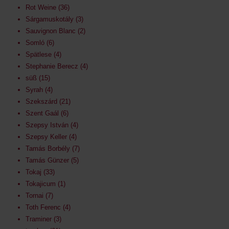
Rot Weine
36
Sárgamuskotály
3
Sauvignon Blanc
2
Somló
6
Spätlese
4
Stephanie Berecz
4
süß
15
Syrah
4
Szekszárd
21
Szent Gaál
6
Szepsy István
4
Szepsy Keller
4
Tamás Borbély
7
Tamás Günzer
5
Tokaj
33
Tokajicum
1
Tornai
7
Toth Ferenc
4
Traminer
3