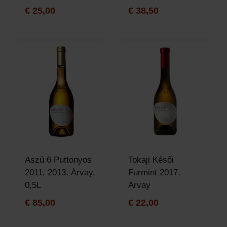
€
25,00
€
38,50
Aszú 6 Puttonyos
Tokaji Késői
2011, 2013, Árvay,
Furmint 2017,
0,5L
Arvay
€
85,00
€
22,00