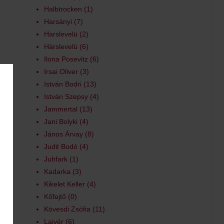
Halbtrocken
1
Harsányi
7
Harslevelü
2
Hárslevelü
6
Ilona Posevitz
6
Irsai Oliver
3
István Bodri
13
István Szepsy
4
Jammertal
13
Jani Bolyki
4
János Árvay
8
Judit Bodó
4
Juhfark
1
Kadarka
3
Kikelet Keller
4
Kőfejtő
0
Kövesdi Zsófia
11
Lajvér
6