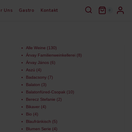
r Uns
Gastro
Kontakt
0
Alle Weine
130
Árvay Familienweinkellerei
8
Árvay János
6
Aszú
4
Badacsony
7
Balaton
3
Balatonfüred-Csopak
10
Berecz Stefanie
2
Bikaver
4
Bio
4
Blaufränkisch
5
Blumen Serie
4