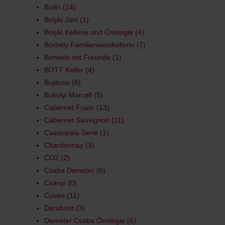
Bodri
14
Bolyki Jani
1
Bolyki Kellerei und Önologie
4
Borbély Familienweinkellerei
7
Borwein mit Freunde
1
BOTT Keller
4
Bujdoso
6
Bukolyi Marcell
5
Cabernet Franc
13
Cabernet Sauvignon
11
Cassiopeia Serie
1
Chardonnay
3
CO2
2
Csaba Demeter
6
Csányi
0
Cuvée
11
Darabont
3
Demeter Csaba Önologie
6