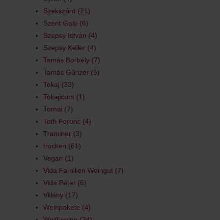
Szekszárd
21
Szent Gaál
6
Szepsy István
4
Szepsy Keller
4
Tamás Borbély
7
Tamás Günzer
5
Tokaj
33
Tokajicum
1
Tornai
7
Toth Ferenc
4
Traminer
3
trocken
61
Vegan
1
Vida Familien Weingut
7
Vida Péter
6
Villány
17
Weinpakete
4
Weißweine
34