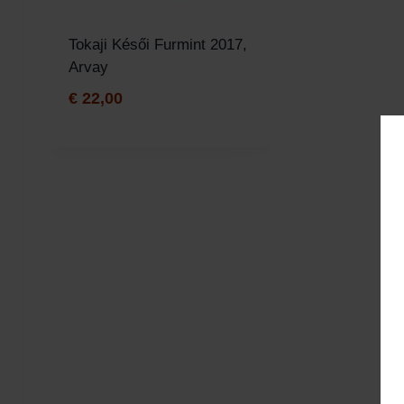
Tokaji Késői Furmint 2017,
Arvay
€
22,00