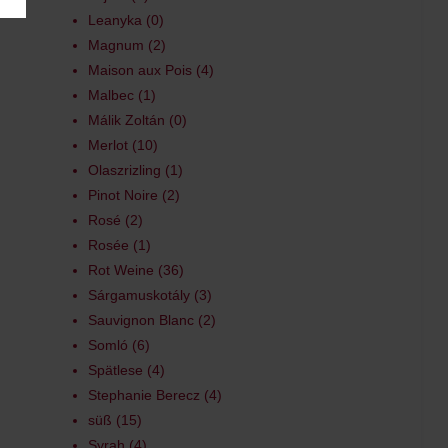
Leanyka
0
Magnum
2
Maison aux Pois
4
Malbec
1
Málik Zoltán
0
Merlot
10
Olaszrizling
1
Pinot Noire
2
Rosé
2
Rosée
1
Rot Weine
36
Sárgamuskotály
3
Sauvignon Blanc
2
Somló
6
Spätlese
4
Stephanie Berecz
4
süß
15
Syrah
4