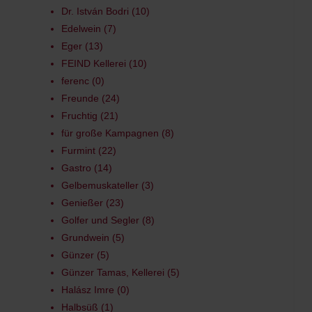
Dr. István Bodri
10
Edelwein
7
Eger
13
FEIND Kellerei
10
ferenc
0
Freunde
24
Fruchtig
21
für große Kampagnen
8
Furmint
22
Gastro
14
Gelbemuskateller
3
Genießer
23
Golfer und Segler
8
Grundwein
5
Günzer
5
Günzer Tamas, Kellerei
5
Halász Imre
0
Halbsüß
1