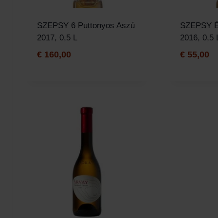
SZEPSY 6 Puttonyos Aszú
SZEPSY É
2017, 0,5 L
2016, 0,5 
€
160,00
€
55,00