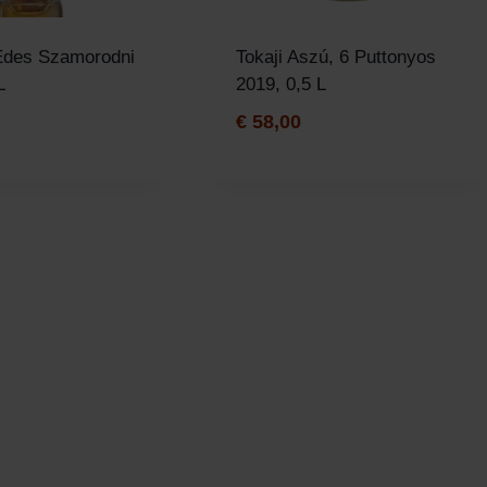
des Szamorodni
Tokaji Aszú, 6 Puttonyos
L
2019, 0,5 L
€
58,00