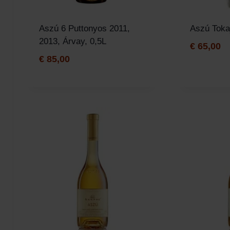
Aszú 6 Puttonyos 2011,
Aszú Tokaj
2013, Árvay, 0,5L
€
65,00
€
85,00