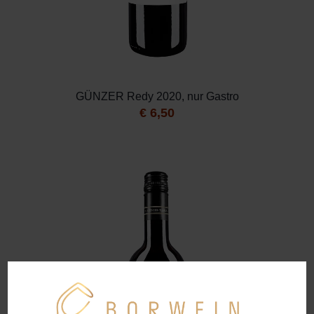
GÜNZER Redy 2020, nur Gastro
€
6,50