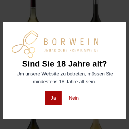
Sind Sie 18 Jahre alt?
Aszú, 6 Puttonyos,
Hárslevelű, Trocken,
2017, Kikelet, 0,375L
Kassai 2019, Kikelet
Um unsere Website zu betreten, müssen Sie
€
54,00
€
19,00
mindestens 18 Jahre alt sein.
Ja
Nein