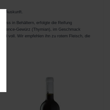
rne Auskunft.
ess in Behältern, erfolgte die Reifung
l: Provence-Gewürz (Thymian), im Geschmack
 und voll. Wir empfehlen ihn zu rotem Fleisch, die