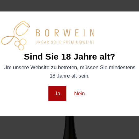
Mail
entgegen. Über aktuelle Lieferkonditionen geben wir ge
2017 auf dem balatonfökajaer Altberg. Nach dem Gärungsproz
für 15 Monate. Sein Aroma ist von einem mediterranen Sti
ten. Er verfügt über ein ernsthaftes Potential, ist korpulent
Sind Sie 18 Jahre alt?
Um unsere Website zu betreten, müssen Sie mindestens
18 Jahre alt sein.
Ja
Nein