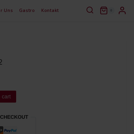
r Uns
Gastro
Kontakt
0
2
 cart
 CHECKOUT