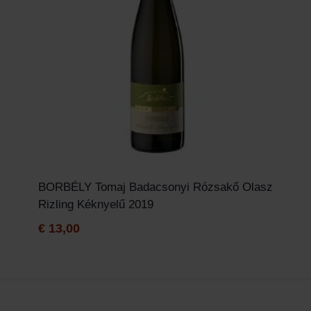
BORBÉLY Tomaj Badacsonyi Rózsakő Olasz
Rizling Kéknyelű 2019
€
13,00