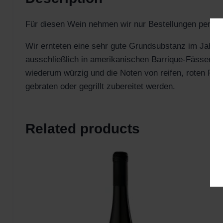
Für diesen Wein nehmen wir nur Bestellungen per
E-
Wir ernteten eine sehr gute Grundsubstanz im Jahre 
ausschließlich in amerikanischen Barrique-Fässern 
wiederum würzig und die Noten von reifen, roten Früch
gebraten oder gegrillt zubereitet werden.
Related products