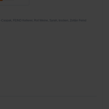
d-Csopak
,
FEIND Kellerei
,
Rot Weine
,
Syrah
,
trocken
,
Zoltán Feind