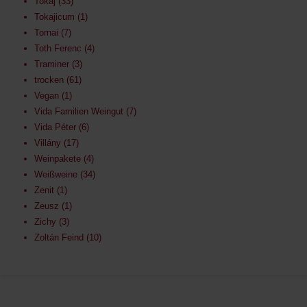
Tokaj
33
Tokajicum
1
Tornai
7
Toth Ferenc
4
Traminer
3
trocken
61
Vegan
1
Vida Familien Weingut
7
Vida Péter
6
Villány
17
Weinpakete
4
Weißweine
34
Zenit
1
Zeusz
1
Zichy
3
Zoltán Feind
10