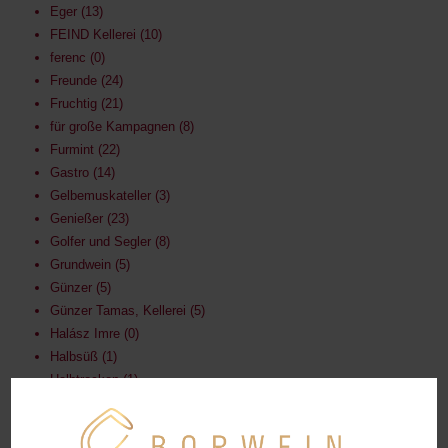
Eger
13
FEIND Kellerei
10
ferenc
0
Freunde
24
Fruchtig
21
für große Kampagnen
8
Furmint
22
Gastro
14
Gelbemuskateller
3
Genießer
23
Golfer und Segler
8
Grundwein
5
Günzer
5
Günzer Tamas, Kellerei
5
Halász Imre
0
Halbsüß
1
Halbtrocken
1
Harsányi
7
Hárslevelü
6