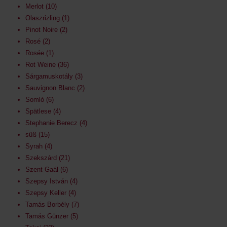
Merlot
10
Olaszrizling
1
Pinot Noire
2
Rosé
2
Rosée
1
Rot Weine
36
Sárgamuskotály
3
Sauvignon Blanc
2
Somló
6
Spätlese
4
Stephanie Berecz
4
süß
15
Syrah
4
Szekszárd
21
Szent Gaál
6
Szepsy István
4
Szepsy Keller
4
Tamás Borbély
7
Tamás Günzer
5