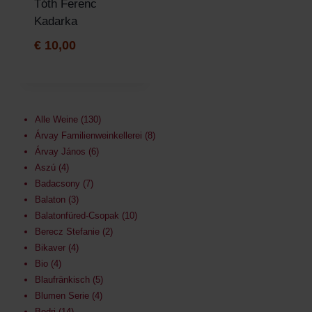
Tóth Ferenc
Kadarka
€
10,00
Alle Weine
130
Árvay Familienweinkellerei
8
Árvay János
6
Aszú
4
Badacsony
7
Balaton
3
Balatonfüred-Csopak
10
Berecz Stefanie
2
Bikaver
4
Bio
4
Blaufränkisch
5
Blumen Serie
4
Bodri
14