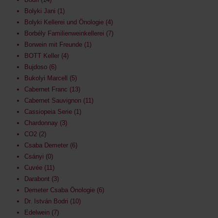
Bolyki Jani
1
Bolyki Kellerei und Önologie
4
Borbély Familienweinkellerei
7
Borwein mit Freunde
1
BOTT Keller
4
Bujdoso
6
Bukolyi Marcell
5
Cabernet Franc
13
Cabernet Sauvignon
11
Cassiopeia Serie
1
Chardonnay
3
CO2
2
Csaba Demeter
6
Csányi
0
Cuvée
11
Darabont
3
Demeter Csaba Önologie
6
Dr. István Bodri
10
Edelwein
7