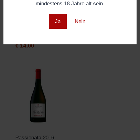
mindestens 18 Jahre alt sein.
Egri Bikavér
XY Cuvée 2014,
Ja
Nein
Classic 2013,
Demeter
Demeter
€
42,00
€
14,00
Passionata 2016,