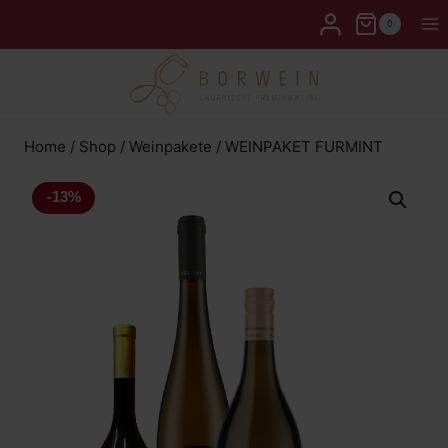
0
Home
/
Shop
/
Weinpakete
/
WEINPAKET FURMINT
-13%