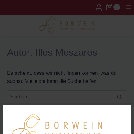
0
Autor: Illes Meszaros
Es scheint, dass wir nicht finden können, was du
suchst. Vielleicht kann die Suche helfen.