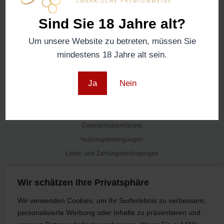
Sind Sie 18 Jahre alt?
Schnelle Links
Shop
Um unsere Website zu betreten, müssen Sie
Region
mindestens 18 Jahre alt sein.
Über uns
Impressum
Ja
Nein
Info
Allgemeine Geschäftsbedingungen
Datenschutzerklärung
Nutzungsbedingungen
Liefer- und Zahlungsbedingungen
Newsletter
Wir schätzen Ihre Privatsphäre
Abonnieren
Wir verwenden Cookies, um Ihr Surferlebnis zu verbessern,
personalisierte Werbung oder Inhalte zu präsentieren und